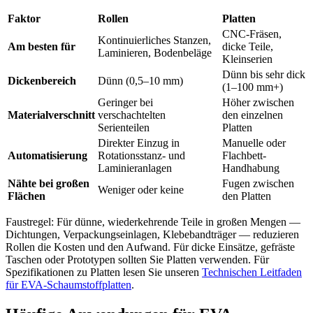
Faktor
Rollen
Platten
CNC-Fräsen,
Kontinuierliches Stanzen,
Am besten für
dicke Teile,
Laminieren, Bodenbeläge
Kleinserien
Dünn bis sehr dick
Dickenbereich
Dünn (0,5–10 mm)
(1–100 mm+)
Geringer bei
Höher zwischen
Materialverschnitt
verschachtelten
den einzelnen
Serienteilen
Platten
Direkter Einzug in
Manuelle oder
Automatisierung
Rotationsstanz- und
Flachbett-
Laminieranlagen
Handhabung
Nähte bei großen
Fugen zwischen
Weniger oder keine
Flächen
den Platten
Faustregel: Für dünne, wiederkehrende Teile in großen Mengen —
Dichtungen, Verpackungseinlagen, Klebebandträger — reduzieren
Rollen die Kosten und den Aufwand. Für dicke Einsätze, gefräste
Taschen oder Prototypen sollten Sie Platten verwenden. Für
Spezifikationen zu Platten lesen Sie unseren
Technischen Leitfaden
für EVA-Schaumstoffplatten
.