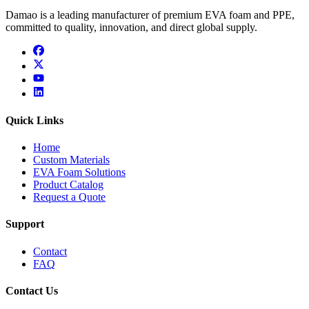
Damao is a leading manufacturer of premium EVA foam and PPE,
committed to quality, innovation, and direct global supply.
facebook
x
youtube
linkedin
Quick Links
Home
Custom Materials
EVA Foam Solutions
Product Catalog
Request a Quote
Support
Contact
FAQ
Contact Us