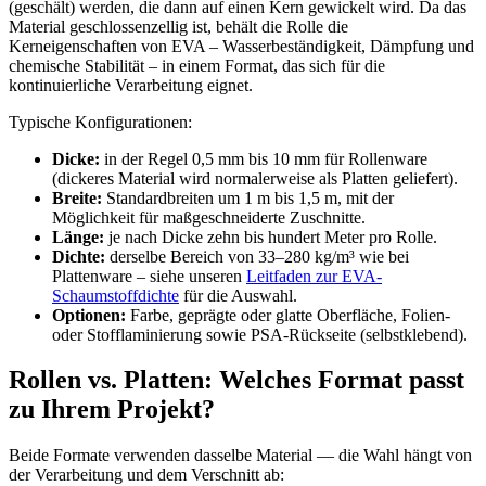
(geschält) werden, die dann auf einen Kern gewickelt wird. Da das
Material geschlossenzellig ist, behält die Rolle die
Kerneigenschaften von EVA – Wasserbeständigkeit, Dämpfung und
chemische Stabilität – in einem Format, das sich für die
kontinuierliche Verarbeitung eignet.
Typische Konfigurationen:
Dicke:
in der Regel 0,5 mm bis 10 mm für Rollenware
(dickeres Material wird normalerweise als Platten geliefert).
Breite:
Standardbreiten um 1 m bis 1,5 m, mit der
Möglichkeit für maßgeschneiderte Zuschnitte.
Länge:
je nach Dicke zehn bis hundert Meter pro Rolle.
Dichte:
derselbe Bereich von 33–280 kg/m³ wie bei
Plattenware – siehe unseren
Leitfaden zur EVA-
Schaumstoffdichte
für die Auswahl.
Optionen:
Farbe, geprägte oder glatte Oberfläche, Folien-
oder Stofflaminierung sowie PSA-Rückseite (selbstklebend).
Rollen vs. Platten: Welches Format passt
zu Ihrem Projekt?
Beide Formate verwenden dasselbe Material — die Wahl hängt von
der Verarbeitung und dem Verschnitt ab: