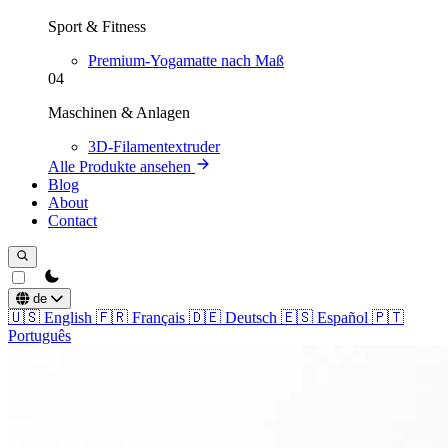
Sport & Fitness
Premium-Yogamatte nach Maß
04
Maschinen & Anlagen
3D-Filamentextruder
Alle Produkte ansehen
Blog
About
Contact
theme switcher
de
🇺🇸
English
🇫🇷
Français
🇩🇪
Deutsch
🇪🇸
Español
🇵🇹
Português