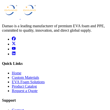
Damao is a leading manufacturer of premium EVA foam and PPE,
committed to quality, innovation, and direct global supply.
facebook
x
youtube
linkedin
Quick Links
Home
Custom Materials
EVA Foam Solutions
Product Catalog
Request a Quote
Support