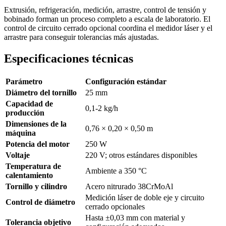
Extrusión, refrigeración, medición, arrastre, control de tensión y
bobinado forman un proceso completo a escala de laboratorio. El
control de circuito cerrado opcional coordina el medidor láser y el
arrastre para conseguir tolerancias más ajustadas.
Especificaciones técnicas
Parámetro
Configuración estándar
Diámetro del tornillo
25 mm
Capacidad de
0,1-2 kg/h
producción
Dimensiones de la
0,76 × 0,20 × 0,50 m
máquina
Potencia del motor
250 W
Voltaje
220 V; otros estándares disponibles
Temperatura de
Ambiente a 350 °C
calentamiento
Tornillo y cilindro
Acero nitrurado 38CrMoAl
Medición láser de doble eje y circuito
Control de diámetro
cerrado opcionales
Hasta ±0,03 mm con material y
Tolerancia objetivo