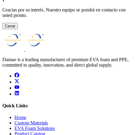
Gracias por su interés. Nuestro equipo se pondrá en contacto con
usted pronto.
Cerrar
Damao is a leading manufacturer of premium EVA foam and PPE,
committed to quality, innovation, and direct global supply.
facebook
x
youtube
linkedin
Quick Links
Home
Custom Materials
EVA Foam Solutions
Product Catalog