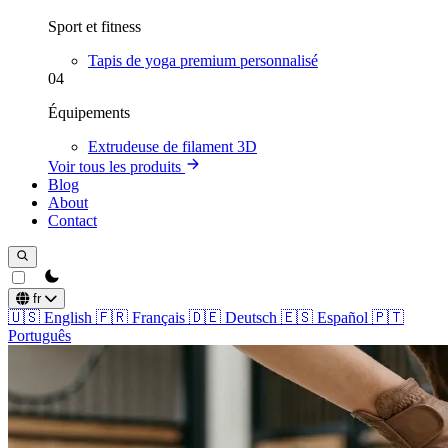
Sport et fitness
Tapis de yoga premium personnalisé
04
Équipements
Extrudeuse de filament 3D
Voir tous les produits
Blog
About
Contact
theme switcher
fr
🇺🇸
English
🇫🇷
Français
🇩🇪
Deutsch
🇪🇸
Español
🇵🇹
Português