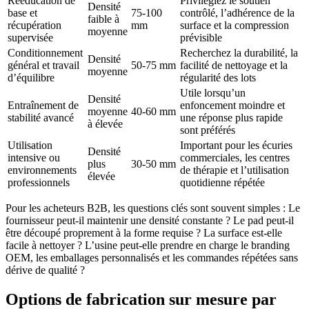
Rééducation de
Privilégiez le soutien
Densité
base et
75-100
contrôlé, l’adhérence de la
faible à
récupération
mm
surface et la compression
moyenne
supervisée
prévisible
Conditionnement
Recherchez la durabilité, la
Densité
général et travail
50-75 mm
facilité de nettoyage et la
moyenne
d’équilibre
régularité des lots
Utile lorsqu’un
Densité
Entraînement de
enfoncement moindre et
moyenne
40-60 mm
stabilité avancé
une réponse plus rapide
à élevée
sont préférés
Utilisation
Important pour les écuries
Densité
intensive ou
commerciales, les centres
plus
30-50 mm
environnements
de thérapie et l’utilisation
élevée
professionnels
quotidienne répétée
Pour les acheteurs B2B, les questions clés sont souvent simples : Le
fournisseur peut-il maintenir une densité constante ? Le pad peut-il
être découpé proprement à la forme requise ? La surface est-elle
facile à nettoyer ? L’usine peut-elle prendre en charge le branding
OEM, les emballages personnalisés et les commandes répétées sans
dérive de qualité ?
Options de fabrication sur mesure par