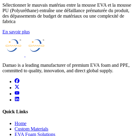
Sélectionner le mauvais matériau entre la mousse EVA et la mousse
PU (Polyuréthane) entraîne une défaillance prématurée du produit,
des dépassements de budget de matériaux ou une complexité de
fabrica
En savoir plus
Damao is a leading manufacturer of premium EVA foam and PPE,
committed to quality, innovation, and direct global supply.
facebook
x
youtube
linkedin
Quick Links
Home
Custom Materials
EVA Foam Solutions