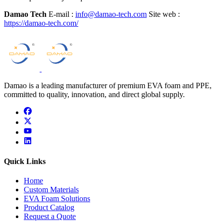
Damao Tech
E-mail :
info@damao-tech.com
Site web :
https://damao-tech.com/
Damao is a leading manufacturer of premium EVA foam and PPE,
committed to quality, innovation, and direct global supply.
facebook
x
youtube
linkedin
Quick Links
Home
Custom Materials
EVA Foam Solutions
Product Catalog
Request a Quote