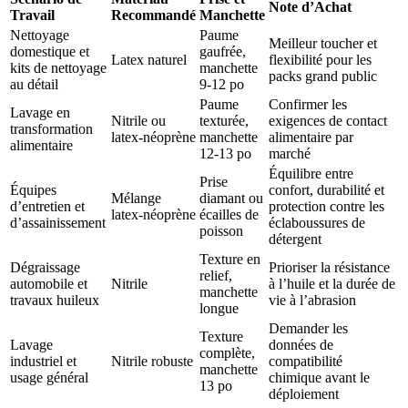
Note d’Achat
Travail
Recommandé
Manchette
Nettoyage
Paume
Meilleur toucher et
domestique et
gaufrée,
Latex naturel
flexibilité pour les
kits de nettoyage
manchette
packs grand public
au détail
9-12 po
Paume
Confirmer les
Lavage en
Nitrile ou
texturée,
exigences de contact
transformation
latex-néoprène
manchette
alimentaire par
alimentaire
12-13 po
marché
Équilibre entre
Prise
Équipes
confort, durabilité et
Mélange
diamant ou
d’entretien et
protection contre les
latex-néoprène
écailles de
d’assainissement
éclaboussures de
poisson
détergent
Texture en
Dégraissage
Prioriser la résistance
relief,
automobile et
Nitrile
à l’huile et la durée de
manchette
travaux huileux
vie à l’abrasion
longue
Demander les
Texture
Lavage
données de
complète,
industriel et
Nitrile robuste
compatibilité
manchette
usage général
chimique avant le
13 po
déploiement