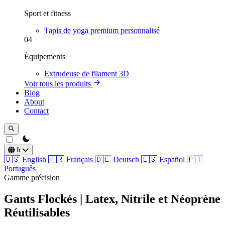
Sport et fitness
Tapis de yoga premium personnalisé
04
Équipements
Extrudeuse de filament 3D
Voir tous les produits
Blog
About
Contact
theme switcher
fr
🇺🇸
English
🇫🇷
Français
🇩🇪
Deutsch
🇪🇸
Español
🇵🇹
Português
Gamme précision
Gants Flockés | Latex, Nitrile et Néoprène
Réutilisables