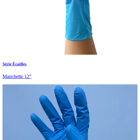
Série Écailles
Manchette 12”