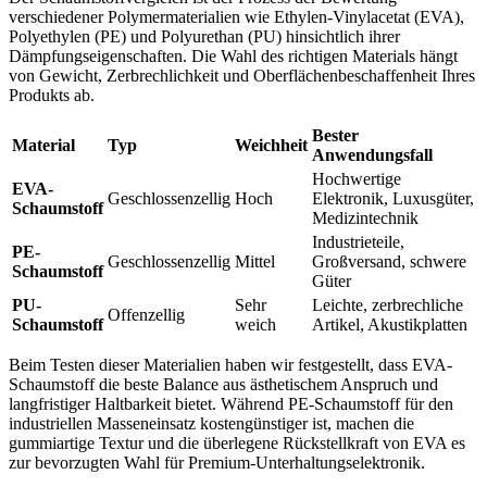
verschiedener Polymermaterialien wie Ethylen-Vinylacetat (EVA),
Polyethylen (PE) und Polyurethan (PU) hinsichtlich ihrer
Dämpfungseigenschaften. Die Wahl des richtigen Materials hängt
von Gewicht, Zerbrechlichkeit und Oberflächenbeschaffenheit Ihres
Produkts ab.
Bester
Material
Typ
Weichheit
Anwendungsfall
Hochwertige
EVA-
Geschlossenzellig
Hoch
Elektronik, Luxusgüter,
Schaumstoff
Medizintechnik
Industrieteile,
PE-
Geschlossenzellig
Mittel
Großversand, schwere
Schaumstoff
Güter
PU-
Sehr
Leichte, zerbrechliche
Offenzellig
Schaumstoff
weich
Artikel, Akustikplatten
Beim Testen dieser Materialien haben wir festgestellt, dass EVA-
Schaumstoff die beste Balance aus ästhetischem Anspruch und
langfristiger Haltbarkeit bietet. Während PE-Schaumstoff für den
industriellen Masseneinsatz kostengünstiger ist, machen die
gummiartige Textur und die überlegene Rückstellkraft von EVA es
zur bevorzugten Wahl für Premium-Unterhaltungselektronik.