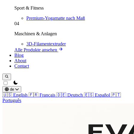
Sport & Fitness
Premium-Yogamatte nach Maß
04
Maschinen & Anlagen
3D-Filamentextruder
Alle Produkte ansehen
Blog
About
Contact
theme switcher
de
🇺🇸
English
🇫🇷
Français
🇩🇪
Deutsch
🇪🇸
Español
🇵🇹
Português