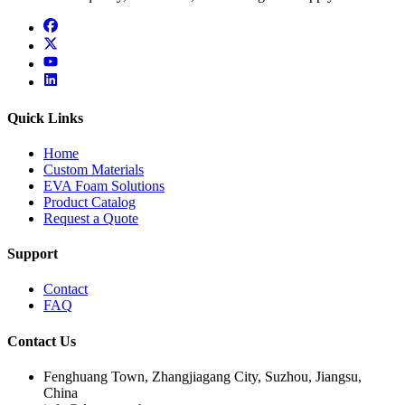
facebook
x
youtube
linkedin
Quick Links
Home
Custom Materials
EVA Foam Solutions
Product Catalog
Request a Quote
Support
Contact
FAQ
Contact Us
Fenghuang Town, Zhangjiagang City, Suzhou, Jiangsu,
China