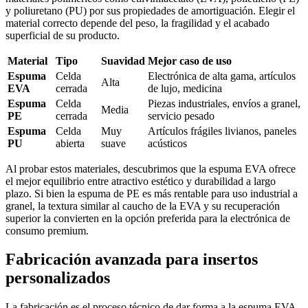
y poliuretano (PU) por sus propiedades de amortiguación. Elegir el
material correcto depende del peso, la fragilidad y el acabado
superficial de su producto.
Material
Tipo
Suavidad
Mejor caso de uso
Espuma
Celda
Electrónica de alta gama, artículos
Alta
EVA
cerrada
de lujo, medicina
Espuma
Celda
Piezas industriales, envíos a granel,
Media
PE
cerrada
servicio pesado
Espuma
Celda
Muy
Artículos frágiles livianos, paneles
PU
abierta
suave
acústicos
Al probar estos materiales, descubrimos que la espuma EVA ofrece
el mejor equilibrio entre atractivo estético y durabilidad a largo
plazo. Si bien la espuma de PE es más rentable para uso industrial a
granel, la textura similar al caucho de la EVA y su recuperación
superior la convierten en la opción preferida para la electrónica de
consumo premium.
Fabricación avanzada para insertos
personalizados
La fabricación es el proceso técnico de dar forma a la espuma EVA