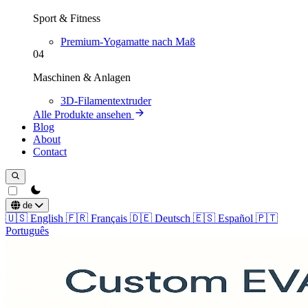
Sport & Fitness
Premium-Yogamatte nach Maß
04
Maschinen & Anlagen
3D-Filamentextruder
Alle Produkte ansehen
Blog
About
Contact
theme switcher
de
🇺🇸
English
🇫🇷
Français
🇩🇪
Deutsch
🇪🇸
Español
🇵🇹
Português