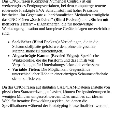
Das CNC-Fräsen (Computer Numerical Control) ist ein
werkzeugloses Fertigungsverfahren, bei dem computergesteuerte
rotierende Fräsköpfe EVA-Schaumstoff mit hoher Präzision
bearbeiten. Im Gegensatz zu herkömmlichen Methoden ermöglicht
das CNC-Fräsen
„Sacklöcher“ (Blind Pockets)
und
„Stufen mit
mehreren Tiefen“
– Eigenschaften, die für hochwertige
Werkzeugorganisation und komplexe Geräteeinlagen unverzichtbar
sind.
Sacklöcher (Blind Pockets):
Vertiefungen, die in die
Schaumstoffplatte gefräst werden, ohne die gesamte
Materialstärke zu durchdringen.
Abgeschrägte Kanten (Beveled Edges):
Spezifische
Winkelprofile, die die Passform und das Finish von
Verpackungen für Unterhaltungselektronik verbessern.
Variable Tiefen:
Die Möglichkeit, Gegenstände
unterschiedlicher Höhe in einer einzigen Schaumstoffschale
sicher zu fixieren.
Da das CNC-Fräsen auf digitalen CAD/CAM-Dateien anstelle von
physischen Stanzwerkzeugen basiert, können Designänderungen in
wenigen Minuten umgesetzt werden. Dies macht es zur idealen
Wahl für iterative Entwicklungszyklen, bei denen die
Spezifikationen während der Prototyping-Phase finalisiert werden.