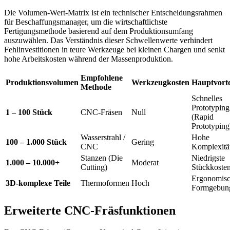
Die Volumen-Wert-Matrix ist ein technischer Entscheidungsrahmen
für Beschaffungsmanager, um die wirtschaftlichste
Fertigungsmethode basierend auf dem Produktionsumfang
auszuwählen. Das Verständnis dieser Schwellenwerte verhindert
Fehlinvestitionen in teure Werkzeuge bei kleinen Chargen und senkt
hohe Arbeitskosten während der Massenproduktion.
Empfohlene
Produktionsvolumen
Werkzeugkosten
Hauptvorte
Methode
Schnelles
Prototyping
1 – 100 Stück
CNC-Fräsen
Null
(Rapid
Prototyping
Wasserstrahl /
Hohe
100 – 1.000 Stück
Gering
CNC
Komplexitä
Stanzen (Die
Niedrigste
1.000 – 10.000+
Moderat
Cutting)
Stückkoste
Ergonomis
3D-komplexe Teile
Thermoformen
Hoch
Formgebun
Erweiterte CNC-Fräsfunktionen