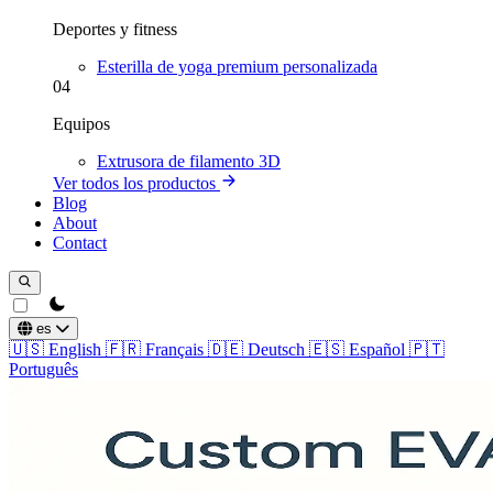
Deportes y fitness
Esterilla de yoga premium personalizada
04
Equipos
Extrusora de filamento 3D
Ver todos los productos
Blog
About
Contact
theme switcher
es
🇺🇸
English
🇫🇷
Français
🇩🇪
Deutsch
🇪🇸
Español
🇵🇹
Português