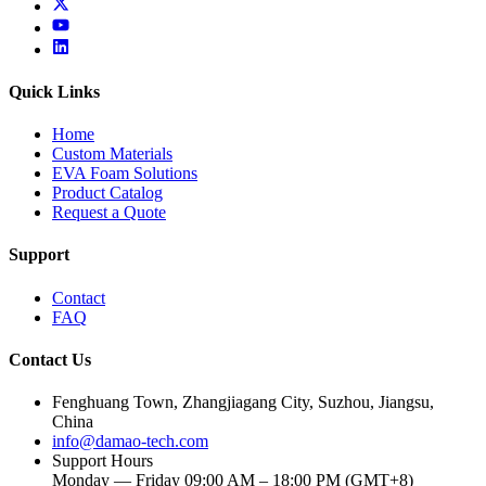
x
youtube
linkedin
Quick Links
Home
Custom Materials
EVA Foam Solutions
Product Catalog
Request a Quote
Support
Contact
FAQ
Contact Us
Fenghuang Town, Zhangjiagang City, Suzhou, Jiangsu,
China
info@damao-tech.com
Support Hours
Monday — Friday 09:00 AM – 18:00 PM (GMT+8)