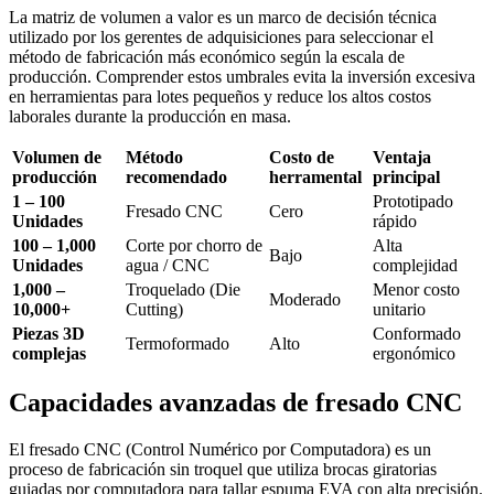
La matriz de volumen a valor es un marco de decisión técnica
utilizado por los gerentes de adquisiciones para seleccionar el
método de fabricación más económico según la escala de
producción. Comprender estos umbrales evita la inversión excesiva
en herramientas para lotes pequeños y reduce los altos costos
laborales durante la producción en masa.
Volumen de
Método
Costo de
Ventaja
producción
recomendado
herramental
principal
1 – 100
Prototipado
Fresado CNC
Cero
Unidades
rápido
100 – 1,000
Corte por chorro de
Alta
Bajo
Unidades
agua / CNC
complejidad
1,000 –
Troquelado (Die
Menor costo
Moderado
10,000+
Cutting)
unitario
Piezas 3D
Conformado
Termoformado
Alto
complejas
ergonómico
Capacidades avanzadas de fresado CNC
El fresado CNC (Control Numérico por Computadora) es un
proceso de fabricación sin troquel que utiliza brocas giratorias
guiadas por computadora para tallar espuma EVA con alta precisión.