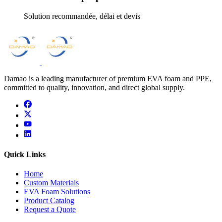
Solution recommandée, délai et devis
Damao is a leading manufacturer of premium EVA foam and PPE,
committed to quality, innovation, and direct global supply.
facebook
x
youtube
linkedin
Quick Links
Home
Custom Materials
EVA Foam Solutions
Product Catalog
Request a Quote