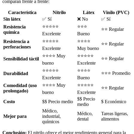
comparan frente a frente:
Característica
Nitrilo
Látex
Vinilo (PVC)
Sin látex
✅ Sí
❌ No
✅ Sí
⭐⭐⭐⭐⭐
⭐⭐⭐
Resistencia
⭐⭐ Regular
química
Excelente
Bueno
⭐⭐⭐⭐⭐
⭐⭐⭐⭐
Resistencia a
⭐⭐ Regular
perforaciones
Excelente
Muy bueno
⭐⭐⭐⭐ Muy
⭐⭐⭐⭐⭐
⭐⭐ Regular
Sensibilidad táctil
bueno
Excelente
⭐⭐⭐⭐⭐
⭐⭐⭐⭐
⭐⭐⭐ Promedio
Durabilidad
Excelente
Bueno
⭐⭐⭐⭐ Muy
⭐⭐⭐⭐⭐
Comodidad (uso
⭐⭐ Regular
prolongado)
bueno
Excelente
$$ Precio
Costo
$$ Precio medio
$ Económico
medio
Médico,
Médico,
Tareas ligeras,
Mejor para
industrial,
dental
alimentos
químicos
Conclusión:
El nitrilo ofrece el mejor rendimiento general para la