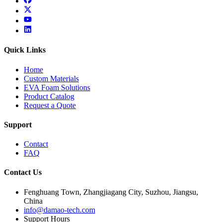
x
youtube
linkedin
Quick Links
Home
Custom Materials
EVA Foam Solutions
Product Catalog
Request a Quote
Support
Contact
FAQ
Contact Us
Fenghuang Town, Zhangjiagang City, Suzhou, Jiangsu,
China
info@damao-tech.com
Support Hours