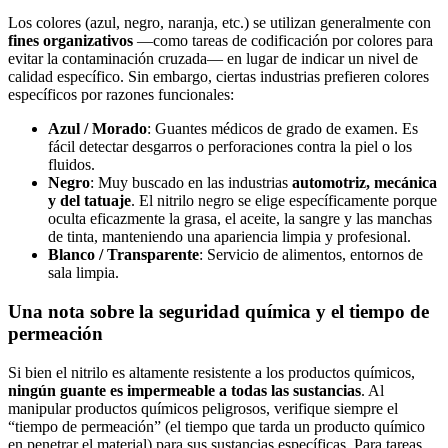
Los colores (azul, negro, naranja, etc.) se utilizan generalmente con
fines organizativos
—como tareas de codificación por colores para
evitar la contaminación cruzada— en lugar de indicar un nivel de
calidad específico. Sin embargo, ciertas industrias prefieren colores
específicos por razones funcionales:
Azul / Morado
: Guantes médicos de grado de examen. Es
fácil detectar desgarros o perforaciones contra la piel o los
fluidos.
Negro
: Muy buscado en las industrias
automotriz, mecánica
y del tatuaje
. El nitrilo negro se elige específicamente porque
oculta eficazmente la grasa, el aceite, la sangre y las manchas
de tinta, manteniendo una apariencia limpia y profesional.
Blanco / Transparente
: Servicio de alimentos, entornos de
sala limpia.
Una nota sobre la seguridad química y el tiempo de
permeación
Si bien el nitrilo es altamente resistente a los productos químicos,
ningún guante es impermeable a todas las sustancias
. Al
manipular productos químicos peligrosos, verifique siempre el
“tiempo de permeación” (el tiempo que tarda un producto químico
en penetrar el material) para sus sustancias específicas. Para tareas