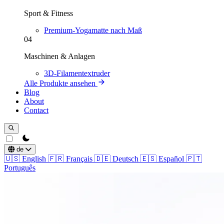
Sport & Fitness
Premium-Yogamatte nach Maß
04
Maschinen & Anlagen
3D-Filamentextruder
Alle Produkte ansehen
Blog
About
Contact
theme switcher
de
🇺🇸
English
🇫🇷
Français
🇩🇪
Deutsch
🇪🇸
Español
🇵🇹
Português