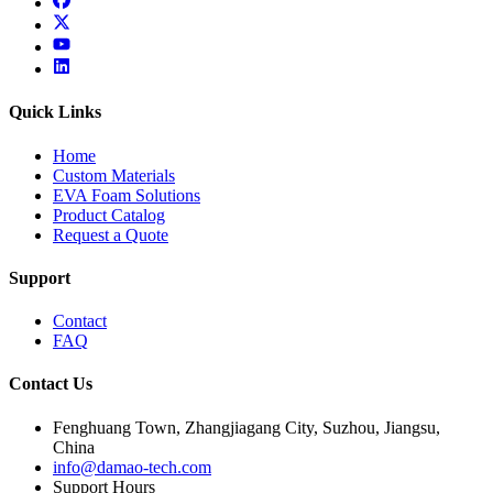
x
youtube
linkedin
Quick Links
Home
Custom Materials
EVA Foam Solutions
Product Catalog
Request a Quote
Support
Contact
FAQ
Contact Us
Fenghuang Town, Zhangjiagang City, Suzhou, Jiangsu,
China
info@damao-tech.com
Support Hours