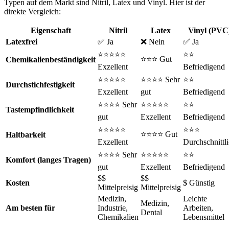
Typen auf dem Markt sind Nitril, Latex und Vinyl. Hier ist der
direkte Vergleich:
Eigenschaft
Nitril
Latex
Vinyl (PVC
Latexfrei
✅ Ja
❌ Nein
✅ Ja
⭐⭐⭐⭐⭐
⭐⭐
⭐⭐⭐ Gut
Chemikalienbeständigkeit
Exzellent
Befriedigend
⭐⭐⭐⭐⭐
⭐⭐⭐⭐ Sehr
⭐⭐
Durchstichfestigkeit
Exzellent
gut
Befriedigend
⭐⭐⭐⭐ Sehr
⭐⭐⭐⭐⭐
⭐⭐
Tastempfindlichkeit
gut
Exzellent
Befriedigend
⭐⭐⭐⭐⭐
⭐⭐⭐
⭐⭐⭐⭐ Gut
Haltbarkeit
Exzellent
Durchschnittl
⭐⭐⭐⭐ Sehr
⭐⭐⭐⭐⭐
⭐⭐
Komfort (langes Tragen)
gut
Exzellent
Befriedigend
$$
$$
Kosten
$ Günstig
Mittelpreisig
Mittelpreisig
Medizin,
Leichte
Medizin,
Am besten für
Industrie,
Arbeiten,
Dental
Chemikalien
Lebensmittel