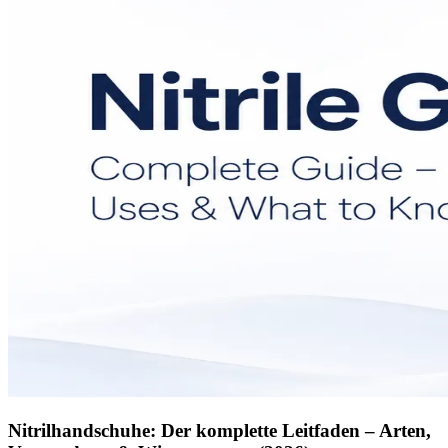
Nitrilhandschuhe: Der komplette Leitfaden – Arten,