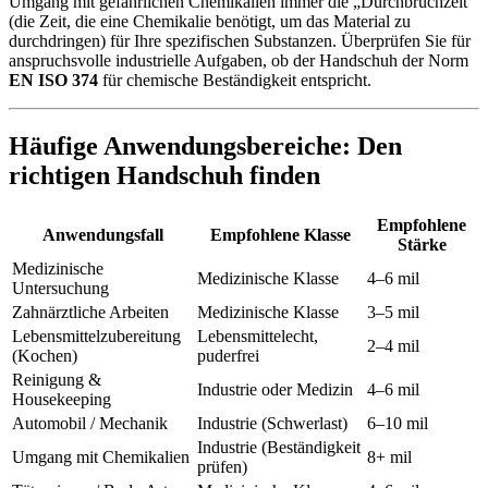
Umgang mit gefährlichen Chemikalien immer die „Durchbruchzeit“
(die Zeit, die eine Chemikalie benötigt, um das Material zu
durchdringen) für Ihre spezifischen Substanzen. Überprüfen Sie für
anspruchsvolle industrielle Aufgaben, ob der Handschuh der Norm
EN ISO 374
für chemische Beständigkeit entspricht.
Häufige Anwendungsbereiche: Den
richtigen Handschuh finden
Empfohlene
Anwendungsfall
Empfohlene Klasse
Stärke
Medizinische
Medizinische Klasse
4–6 mil
Untersuchung
Zahnärztliche Arbeiten
Medizinische Klasse
3–5 mil
Lebensmittelzubereitung
Lebensmittelecht,
2–4 mil
(Kochen)
puderfrei
Reinigung &
Industrie oder Medizin
4–6 mil
Housekeeping
Automobil / Mechanik
Industrie (Schwerlast)
6–10 mil
Industrie (Beständigkeit
Umgang mit Chemikalien
8+ mil
prüfen)