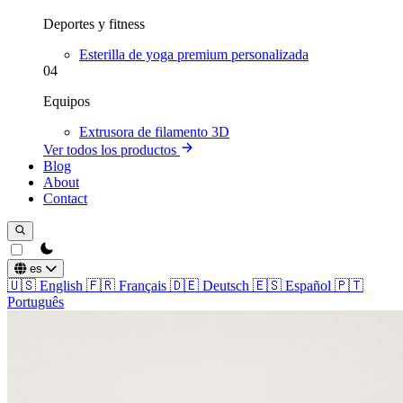
Deportes y fitness
Esterilla de yoga premium personalizada
04
Equipos
Extrusora de filamento 3D
Ver todos los productos
Blog
About
Contact
theme switcher
es
🇺🇸
English
🇫🇷
Français
🇩🇪
Deutsch
🇪🇸
Español
🇵🇹
Português