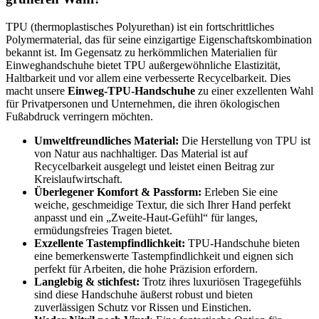
TPU (thermoplastisches Polyurethan) ist ein fortschrittliches
Polymermaterial, das für seine einzigartige Eigenschaftskombination
bekannt ist. Im Gegensatz zu herkömmlichen Materialien für
Einweghandschuhe bietet TPU außergewöhnliche Elastizität,
Haltbarkeit und vor allem eine verbesserte Recycelbarkeit. Dies
macht unsere
Einweg-TPU-Handschuhe
zu einer exzellenten Wahl
für Privatpersonen und Unternehmen, die ihren ökologischen
Fußabdruck verringern möchten.
Umweltfreundliches Material:
Die Herstellung von TPU ist
von Natur aus nachhaltiger. Das Material ist auf
Recycelbarkeit ausgelegt und leistet einen Beitrag zur
Kreislaufwirtschaft.
Überlegener Komfort & Passform:
Erleben Sie eine
weiche, geschmeidige Textur, die sich Ihrer Hand perfekt
anpasst und ein „Zweite-Haut-Gefühl“ für langes,
ermüdungsfreies Tragen bietet.
Exzellente Tastempfindlichkeit:
TPU-Handschuhe bieten
eine bemerkenswerte Tastempfindlichkeit und eignen sich
perfekt für Arbeiten, die hohe Präzision erfordern.
Langlebig & stichfest:
Trotz ihres luxuriösen Tragegefühls
sind diese Handschuhe äußerst robust und bieten
zuverlässigen Schutz vor Rissen und Einstichen.