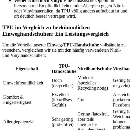
Weder Nitril noch Vinyl:
Eine fantastische Option für
Personen mit Empfindlichkeiten oder Allergien gegen Nitril-
oder Vinylmaterialien, da TPU völlig anders aufgebaut ist und
oft deutlich besser vertragen wird.
TPU im Vergleich zu herkömmlichen
Einweghandschuhen: Ein Leistungsvergleich
Um die Vorteile unserer
Einweg-TPU-Handschuhe
vollständig zu
verstehen, vergleichen wir sie mit den häufig verwendeten Nitril-
und Vinylhandschuhen:
TPU-
Eigenschaft
Nitrilhandschuhe
Vinylha
Handschuhe
Moderat
Hoch
Gering (
Umweltfreundlichkeit
(spezielles
(recycelbar)
recyceln)
Recycling nötig)
Exzellent
Ausreich
Komfort &
(luxuriöses
Gut
(lockerer
Fingerfertigkeit
Gefühl)
Passform
Gering (l
Gering (latexfrei,
Weichma
Sehr gering
aber teils
Allergiepotenzial
können
(proteinfrei)
chemische
problema
Beschleuniger)