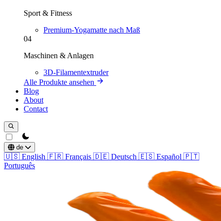
Sport & Fitness
Premium-Yogamatte nach Maß
04
Maschinen & Anlagen
3D-Filamentextruder
Alle Produkte ansehen
Blog
About
Contact
theme switcher
de
🇺🇸
English
🇫🇷
Français
🇩🇪
Deutsch
🇪🇸
Español
🇵🇹
Português