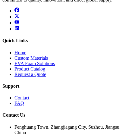
facebook
x
youtube
linkedin
Quick Links
Home
Custom Materials
EVA Foam Solutions
Product Catalog
Request a Quote
Support
Contact
FAQ
Contact Us
Fenghuang Town, Zhangjiagang City, Suzhou, Jiangsu,
China