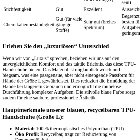
sein)
Stichfestigkeit
Gut
Exzellent
Ausreich
Begrenzt
Gut (für viele
Sehr gut (breites
besten fü
Chemikalienbeständigkeit
gängige
Spektrum)
Aufgaben
Stoffe)
geringem
Erleben Sie den „luxuriösen“ Unterschied
Wenn wir von „Luxus“ sprechen, beziehen wir uns auf den
unvergleichlichen Komfort und das taktile Erlebnis, das diese TPU-
Handschuhe bieten. Das Material ist unglaublich weich und
biegsam, was eine passgenaue, aber nicht einengende Passform für
Hände der Größe L gewährleistet. Dies reduziert die Ermüdung der
Hände bei längerem Gebrauch und ermöglicht die mühelose
Durchführung komplexer Aufgaben. Die stilvolle blaue Farbe sorgt
zudem für eine saubere, professionelle Ästhetik.
Hauptmerkmale unserer blauen, recycelbaren TPU-
Handschuhe (Größe L):
Material:
100 % thermoplastisches Polyurethan (TPU)
Öko-Profil:
Recycelbar, trägt zur Reduzierung von
Deponiemüll bei.