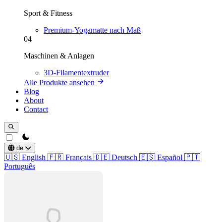
Sport & Fitness
Premium-Yogamatte nach Maß
04
Maschinen & Anlagen
3D-Filamentextruder
Alle Produkte ansehen
Blog
About
Contact
theme switcher
de
🇺🇸
English
🇫🇷
Français
🇩🇪
Deutsch
🇪🇸
Español
🇵🇹
Português