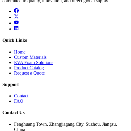
committed to quality, innovation, and direct global supply.
facebook
x
youtube
linkedin
Quick Links
Home
Custom Materials
EVA Foam Solutions
Product Catalog
Request a Quote
Support
Contact
FAQ
Contact Us
Fenghuang Town, Zhangjiagang City, Suzhou, Jiangsu,
China