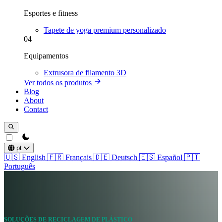
Esportes e fitness
Tapete de yoga premium personalizado
04
Equipamentos
Extrusora de filamento 3D
Ver todos os produtos
Blog
About
Contact
theme switcher
pt
🇺🇸
English
🇫🇷
Français
🇩🇪
Deutsch
🇪🇸
Español
🇵🇹
Português
SOLUÇÕES DE RECICLAGEM DE PLÁSTICO