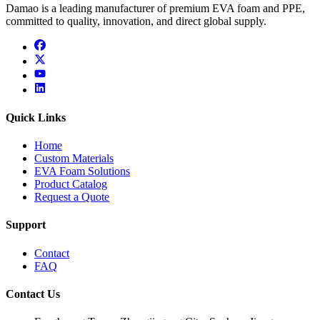
Damao is a leading manufacturer of premium EVA foam and PPE,
committed to quality, innovation, and direct global supply.
facebook
x
youtube
linkedin
Quick Links
Home
Custom Materials
EVA Foam Solutions
Product Catalog
Request a Quote
Support
Contact
FAQ
Contact Us