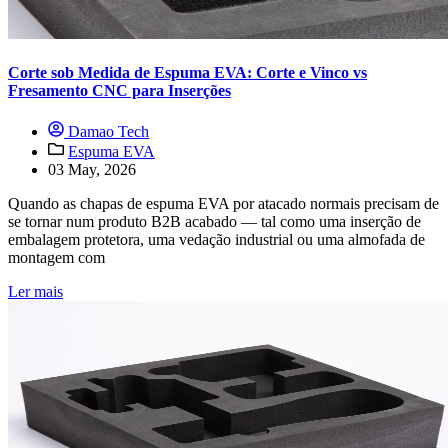
Corte sob Medida de Espuma EVA: Corte e Vinco vs
Fresamento CNC para Inserções
Damao Tech
Espuma EVA
03 May, 2026
Quando as chapas de espuma EVA por atacado normais precisam de
se tornar num produto B2B acabado — tal como uma inserção de
embalagem protetora, uma vedação industrial ou uma almofada de
montagem com
Ler mais