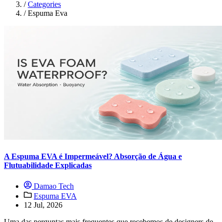
/
Categories
/
Espuma Eva
A Espuma EVA é Impermeável? Absorção de Água e
Flutuabilidade Explicadas
Damao Tech
Espuma EVA
12 Jul, 2026
Uma das perguntas mais frequentes que recebemos de designers de