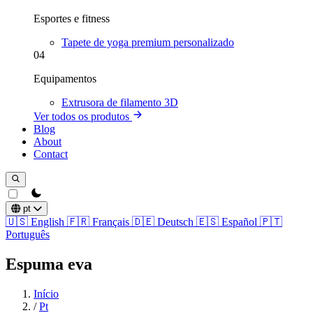
Esportes e fitness
Tapete de yoga premium personalizado
04
Equipamentos
Extrusora de filamento 3D
Ver todos os produtos
Blog
About
Contact
theme switcher
pt
🇺🇸
English
🇫🇷
Français
🇩🇪
Deutsch
🇪🇸
Español
🇵🇹
Português
Espuma eva
Início
/
Pt