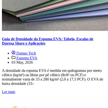
Guia de Densidade da Espuma EVA: Tabela, Escalas de
Dureza Shore e Aplicações
Damao Tech
Espuma EVA
03 May, 2026
A densidade da espuma EVA é medida em quilogramas por metro
cúbico (kg/m³) ou libras por pé cúbico (lb/ft³ ou PCF) e
normalmente varia de 33 a 280 kg/m³ (2,0 a 17,5 PCF). O EVA de
baixa densidade (33–
Ler mais