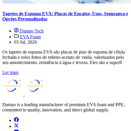
Tapetes de Espuma EVA: Placas de Encaixe, Usos, Segurança e
Opções Personalizadas
Damao Tech
EVA Foam
03 Jul, 2026
Os tapetes de espuma EVA são placas de piso de espuma de célula
fechada e rolos feitos de etileno-acetato de vinila, valorizados pelo
seu amortecimento, resistência à água e leveza. Eles são a superfí
Ler mais
Damao is a leading manufacturer of premium EVA foam and PPE,
committed to quality, innovation, and direct global supply.
facebook
x