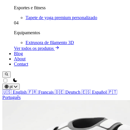
Esportes e fitness
Tapete de yoga premium personalizado
04
Equipamentos
Extrusora de filamento 3D
Ver todos os produtos
Blog
About
Contact
theme switcher
pt
🇺🇸
English
🇫🇷
Français
🇩🇪
Deutsch
🇪🇸
Español
🇵🇹
Português