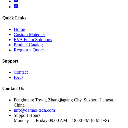
youtube
linkedin
Quick Links
Home
Custom Materials
EVA Foam Solutions
Product Catalog
Request a Quote
Support
Contact
FAQ
Contact Us
Fenghuang Town, Zhangjiagang City, Suzhou, Jiangsu,
China
info@damao-tech.com
Support Hours
Monday — Friday 09:00 AM – 18:00 PM (GMT+8)