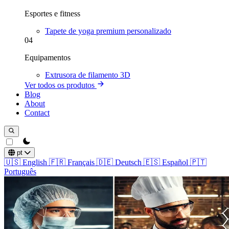
Esportes e fitness
Tapete de yoga premium personalizado
04
Equipamentos
Extrusora de filamento 3D
Ver todos os produtos
Blog
About
Contact
theme switcher
pt
🇺🇸
English
🇫🇷
Français
🇩🇪
Deutsch
🇪🇸
Español
🇵🇹
Português