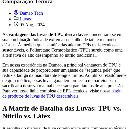
Comparação Técnica
Damao Tech
Luvas
05 Aug, 2024
As
vantagens das luvas de TPU descartáveis
concentram-se em
sua combinação única de extrema sensibilidade tátil e memória
elástica. À medida que as indústrias adotam EPIs mais técnicos e
sustentáveis, o Poliuretano Termoplástico (TPU) surgiu como uma
alternativa de alto desempenho ao nitrilo tradicional.
Em nossa experiência na Damao, a principal vantagem do TPU é
sua capacidade de proporcionar um ajuste de “segunda pele” que
reduz a fadiga da mão durante longos turnos. Ao utilizar elastômeros
de grau médico, essas luvas garantem proteção de barreira sem
sacrificar a destreza manual necessária para tarefas de alta precisão.
Para ver nossa linha completa de EPIs técnicos, visite nossa
página
de produtos de luvas de TPU descartáveis
.
A Matriz de Batalha das Luvas: TPU vs.
Nitrilo vs. Látex
A escolha do material de luva correto exige uma comparação técnica