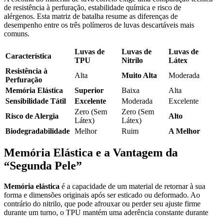
de resistência à perfuração, estabilidade química e risco de
alérgenos. Esta matriz de batalha resume as diferenças de
desempenho entre os três polímeros de luvas descartáveis mais
comuns.
Luvas de
Luvas de
Luvas de
Característica
TPU
Nitrilo
Látex
Resistência à
Alta
Muito Alta
Moderada
Perfuração
Memória Elástica
Superior
Baixa
Alta
Sensibilidade Tátil
Excelente
Moderada
Excelente
Zero (Sem
Zero (Sem
Risco de Alergia
Alto
Látex)
Látex)
Biodegradabilidade
Melhor
Ruim
A Melhor
Memória Elástica e a Vantagem da
“Segunda Pele”
Memória elástica
é a capacidade de um material de retornar à sua
forma e dimensões originais após ser esticado ou deformado. Ao
contrário do nitrilo, que pode afrouxar ou perder seu ajuste firme
durante um turno, o TPU mantém uma aderência constante durante