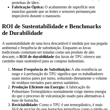
proteínas de látex.
Fabricação Óptica:
O acabamento de superfície sem
manchas garante que as lentes e sensores permaneçam
impecáveis durante o manuseio.
ROI de Sustentabilidade e Benchmarks
de Durabilidade
A sustentabilidade de uma luva descartável é medida por sua pegada
ambiental e frequência de substituição. Enquanto as luvas
tradicionais costumam ser tratadas como um produto de alto
descarte, o
ROI de durabilidade
das luvas de TPU oferece um
caminho mais sustentável para as compras industriais.
Menor Frequência de Substituição:
A alta resistência ao
rasgo e à perfuração do TPU significa que os trabalhadores
usam menos pares por turno, reduzindo diretamente o volume
de resíduos enviados para aterros sanitários.
Produção Eficiente em Energia:
A fabricação do
Poliuretano Termoplástico normalmente exige menos energia
do que o processo de vulcanização usado para alternativas à
base de borracha.
Reciclabilidade:
Como o TPU é um termoplástico, é mais
fácil de reciclar do que borrachas termofixas como o nitrilo ou