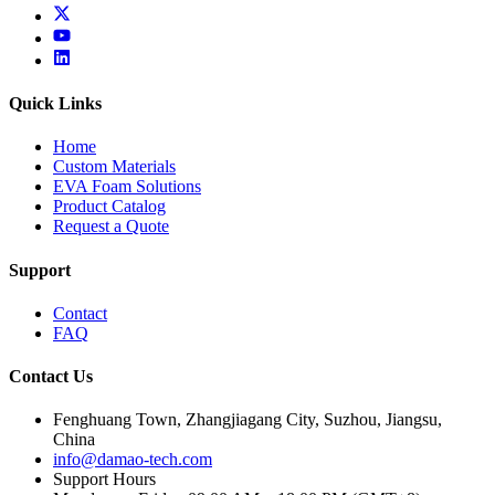
x
youtube
linkedin
Quick Links
Home
Custom Materials
EVA Foam Solutions
Product Catalog
Request a Quote
Support
Contact
FAQ
Contact Us
Fenghuang Town, Zhangjiagang City, Suzhou, Jiangsu,
China
info@damao-tech.com
Support Hours