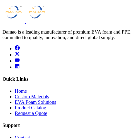
Damao is a leading manufacturer of premium EVA foam and PPE,
committed to quality, innovation, and direct global supply.
facebook
x
youtube
linkedin
Quick Links
Home
Custom Materials
EVA Foam Solutions
Product Catalog
Request a Quote
Support
Contact