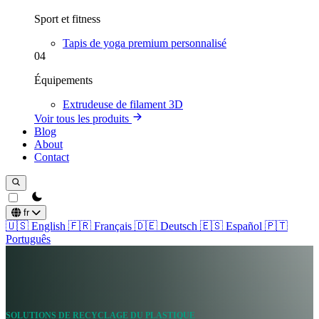
Sport et fitness
Tapis de yoga premium personnalisé
04
Équipements
Extrudeuse de filament 3D
Voir tous les produits
Blog
About
Contact
theme switcher
fr
🇺🇸
English
🇫🇷
Français
🇩🇪
Deutsch
🇪🇸
Español
🇵🇹
Português
SOLUTIONS DE RECYCLAGE DU PLASTIQUE