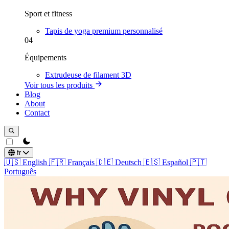
Sport et fitness
Tapis de yoga premium personnalisé
04
Équipements
Extrudeuse de filament 3D
Voir tous les produits
Blog
About
Contact
theme switcher
fr
🇺🇸
English
🇫🇷
Français
🇩🇪
Deutsch
🇪🇸
Español
🇵🇹
Português