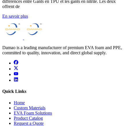
différences entre Gants en TPU et les gants en nitrile. Les deux
offrent de
En savoir plus
Damao is a leading manufacturer of premium EVA foam and PPE,
committed to quality, innovation, and direct global supply.
facebook
x
youtube
linkedin
Quick Links
Home
Custom Materials
EVA Foam Solutions
Product Catalog
Request a Quote