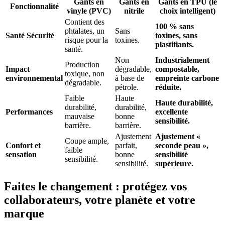
Gants en
Gants en
Gants en TPU (le
Fonctionnalité
vinyle (PVC)
nitrile
choix intelligent)
Contient des
100 % sans
phtalates, un
Sans
Santé Sécurité
toxines, sans
risque pour la
toxines.
plastifiants.
santé.
Non
Industrialement
Production
Impact
dégradable,
compostable,
toxique, non
environnemental
à base de
empreinte carbone
dégradable.
pétrole.
réduite.
Faible
Haute
Haute durabilité,
durabilité,
durabilité,
Performances
excellente
mauvaise
bonne
sensibilité.
barrière.
barrière.
Ajustement
Ajustement «
Coupe ample,
Confort et
parfait,
seconde peau »,
faible
sensation
bonne
sensibilité
sensibilité.
sensibilité.
supérieure.
Faites le changement : protégez vos
collaborateurs, votre planète et votre
marque