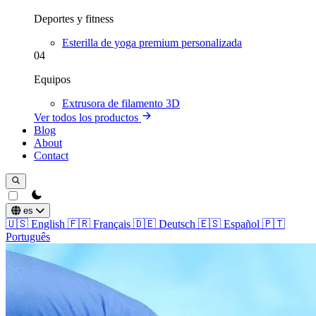
Deportes y fitness
Esterilla de yoga premium personalizada
04
Equipos
Extrusora de filamento 3D
Ver todos los productos
Blog
About
Contact
theme switcher
es
🇺🇸
English
🇫🇷
Français
🇩🇪
Deutsch
🇪🇸
Español
🇵🇹
Português