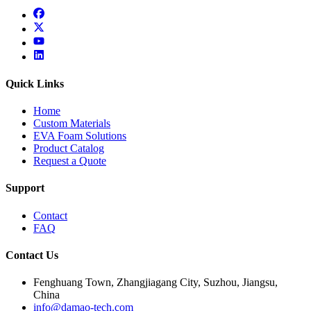
facebook
x
youtube
linkedin
Quick Links
Home
Custom Materials
EVA Foam Solutions
Product Catalog
Request a Quote
Support
Contact
FAQ
Contact Us
Fenghuang Town, Zhangjiagang City, Suzhou, Jiangsu,
China
info@damao-tech.com