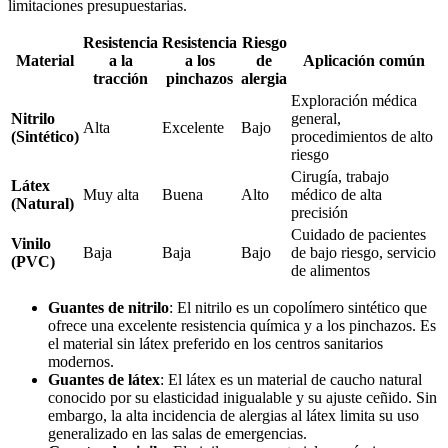
limitaciones presupuestarias.
Resistencia
Resistencia
Riesgo
Material
a la
a los
de
Aplicación común
tracción
pinchazos
alergia
Exploración médica
Nitrilo
general,
Alta
Excelente
Bajo
(Sintético)
procedimientos de alto
riesgo
Cirugía, trabajo
Látex
Muy alta
Buena
Alto
médico de alta
(Natural)
precisión
Cuidado de pacientes
Vinilo
Baja
Baja
Bajo
de bajo riesgo, servicio
(PVC)
de alimentos
Guantes de nitrilo
: El nitrilo es un copolímero sintético que
ofrece una excelente resistencia química y a los pinchazos. Es
el material sin látex preferido en los centros sanitarios
modernos.
Guantes de látex
: El látex es un material de caucho natural
conocido por su elasticidad inigualable y su ajuste ceñido. Sin
embargo, la alta incidencia de alergias al látex limita su uso
generalizado en las salas de emergencias.