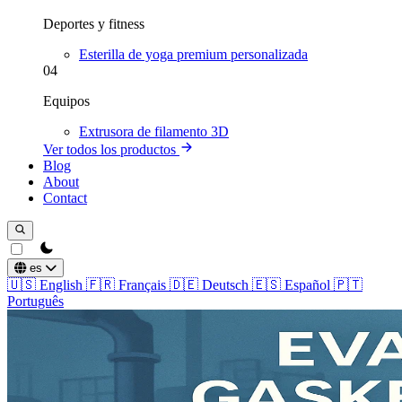
Deportes y fitness
Esterilla de yoga premium personalizada
04
Equipos
Extrusora de filamento 3D
Ver todos los productos
Blog
About
Contact
theme switcher
es
🇺🇸
English
🇫🇷
Français
🇩🇪
Deutsch
🇪🇸
Español
🇵🇹
Português