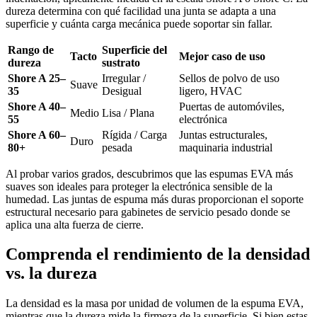
dureza determina con qué facilidad una junta se adapta a una
superficie y cuánta carga mecánica puede soportar sin fallar.
Rango de
Superficie del
Tacto
Mejor caso de uso
dureza
sustrato
Shore A 25–
Irregular /
Sellos de polvo de uso
Suave
35
Desigual
ligero, HVAC
Shore A 40–
Puertas de automóviles,
Medio
Lisa / Plana
55
electrónica
Shore A 60–
Rígida / Carga
Juntas estructurales,
Duro
80+
pesada
maquinaria industrial
Al probar varios grados, descubrimos que las espumas EVA más
suaves son ideales para proteger la electrónica sensible de la
humedad. Las juntas de espuma más duras proporcionan el soporte
estructural necesario para gabinetes de servicio pesado donde se
aplica una alta fuerza de cierre.
Comprenda el rendimiento de la densidad
vs. la dureza
La densidad es la masa por unidad de volumen de la espuma EVA,
mientras que la dureza mide la firmeza de la superficie. Si bien estas