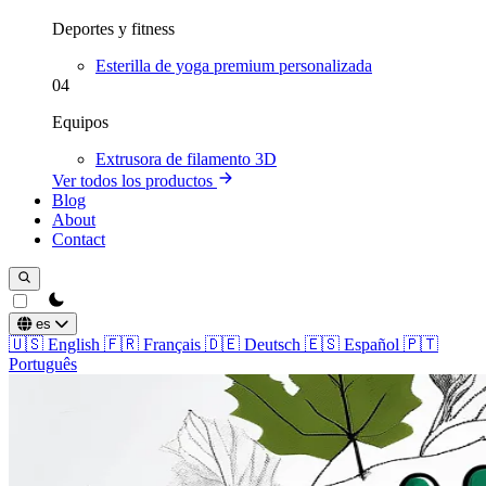
Deportes y fitness
Esterilla de yoga premium personalizada
04
Equipos
Extrusora de filamento 3D
Ver todos los productos
Blog
About
Contact
theme switcher
es
🇺🇸
English
🇫🇷
Français
🇩🇪
Deutsch
🇪🇸
Español
🇵🇹
Português