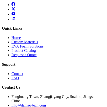
facebook
x
youtube
linkedin
Quick Links
Home
Custom Materials
EVA Foam Solutions
Product Catalog
Request a Quote
Support
Contact
FAQ
Contact Us
Fenghuang Town, Zhangjiagang City, Suzhou, Jiangsu,
China
info@damao-tech.com