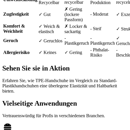
recycelbar
recycel
Recycelbar
Produktion
✗ Gering
Zugfestigkeit
- Moderat
✓ Gut
(lockere
✓ Exze
Passform)
Komfort &
✓ Weich &
✗ Locker &
- Steif
✓ Struk
Weichheit
elastisch
sackartig
-
-
✓
Geruch
✓ Geruchlos
Plastikgeruch
Plastikgeruch
Geruch
- Phthalat-
-
Allergierisiko
✓ Keines
✓ Gering
Risiko
Beschl
Sehen Sie sie in Aktion
Erfahren Sie, wie TPE-Handschuhe im Vergleich zu Standard-
Plastikhandschuhen eine überlegene Elastizität und Haltbarkeit
bieten.
Vielseitige Anwendungen
Vertrauenswürdig für Profis in verschiedenen Branchen.