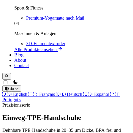
Sport & Fitness
Premium-Yogamatte nach Maß
04
Maschinen & Anlagen
3D-Filamentextruder
Alle Produkte ansehen
Blog
About
Contact
theme switcher
de
🇺🇸
English
🇫🇷
Français
🇩🇪
Deutsch
🇪🇸
Español
🇵🇹
Português
Präzisionsserie
Einweg-TPE-Handschuhe
Dehnbare TPE-Handschuhe in 20–35 μm Dicke, BPA-frei und