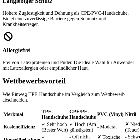
Langlebiger Schutz
Höhere Zugfestigkeit und Dehnung als CPE/PVC-Handschuhe.
Bietet eine zuverlässige Barriere gegen Schmutz und
Krankheitserreger.
Allergiefrei
Frei von Latexproteinen und Puder. Die ideale Wahl für Anwender
mit Latexallergien oder empfindlicher Haut.
Wettbewerbsvorteil
Wie Einweg-TPE-Handschuhe im Vergleich zum Wettbewerb
abschneiden.
TPE-
CPE/PE-
Merkmal
PVC (Vinyl)
Nitril
Handschuhe
Handschuhe
✓ Sehr hoch
✓ Hoch (Am
✗ Nied
Kosteneffizienz
- Moderat
(Bester Wert)
günstigsten)
(Teuer)
- Oft nicht
- Schw
✓
✗ Toxische
Umweltbelastung