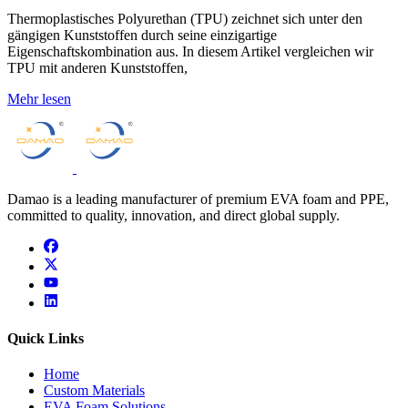
Thermoplastisches Polyurethan (TPU) zeichnet sich unter den
gängigen Kunststoffen durch seine einzigartige
Eigenschaftskombination aus. In diesem Artikel vergleichen wir
TPU mit anderen Kunststoffen,
Mehr lesen
Damao is a leading manufacturer of premium EVA foam and PPE,
committed to quality, innovation, and direct global supply.
facebook
x
youtube
linkedin
Quick Links
Home
Custom Materials
EVA Foam Solutions