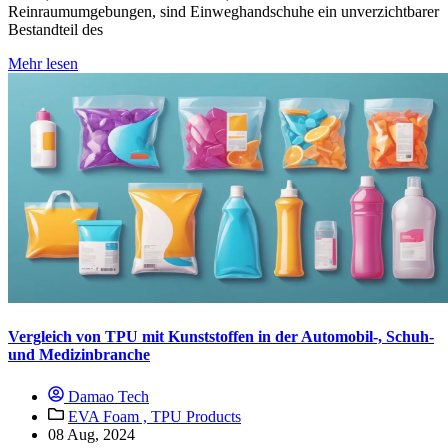
Reinraumumgebungen, sind Einweghandschuhe ein unverzichtbarer
Bestandteil des
Mehr lesen
Vergleich von TPU mit Kunststoffen in der Automobil-, Schuh-
und Medizinbranche
Damao Tech
EVA Foam ,
TPU Products
08 Aug, 2024