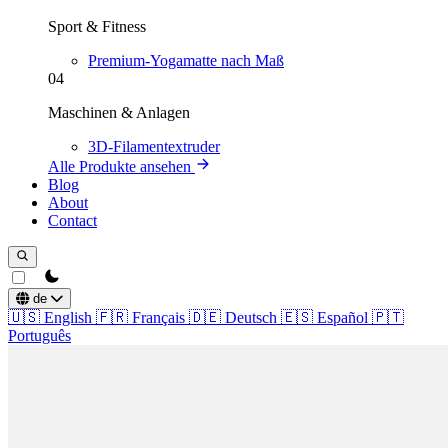
Sport & Fitness
Premium-Yogamatte nach Maß
04
Maschinen & Anlagen
3D-Filamentextruder
Alle Produkte ansehen
Blog
About
Contact
theme switcher
de
🇺🇸
English
🇫🇷
Français
🇩🇪
Deutsch
🇪🇸
Español
🇵🇹
Português